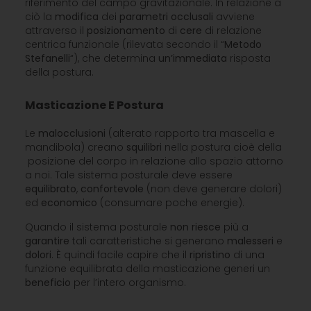
riferimento del campo gravitazionale. In relazione a
ciò la
modifica
dei
parametri
occlusali
avviene
attraverso il
posizionamento
di
cere
di relazione
centrica funzionale (rilevata secondo il “
Metodo
Stefanelli
“), che determina
un’immediata
risposta
della postura.
Masticazione E Postura
Le
malocclusioni
(alterato rapporto tra mascella e
mandibola) creano
squilibri
nella postura cioè della
posizione del corpo in relazione allo spazio attorno
a noi. Tale sistema posturale deve essere
equilibrato
,
confortevole
(non deve generare dolori)
ed
economico
(consumare poche energie).
Quando il sistema posturale
non riesce
più a
garantire
tali caratteristiche si generano
malesseri
e
dolori
.
È quindi facile capire che il
ripristino
di una
funzione equilibrata della masticazione generi un
beneficio
per l’intero organismo.