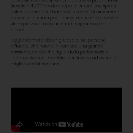
Lo
Studio
Abracadabra
viene aperto in provincia di
Brescia
nel 2017 con lo scopo di creare uno
spazio
unico
e sicuro per i bambini, in modo da
superare
o
prevenire la
paura
per il dentista, che molto spesso
viene provocata da un
errato
approccio
con i più
piccoli.
Oggi è formato da un gruppo di sei persone
affiatate, che hanno in comune una
grande
passione
per ciò che riguarda la
pedodonzia
e
l’approccio con i bambini, per riuscire ad avere la
migliore
collaborazione
.