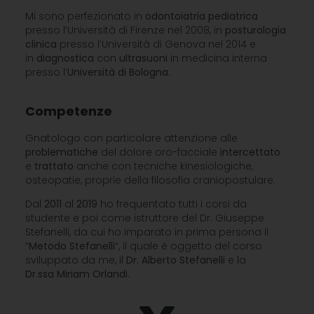
Mi sono perfezionato in
odontoiatria
pediatrica
presso l’Università di Firenze nel 2008, in
posturologia
clinica
presso l’Università di Genova nel 2014 e
in
diagnostica
con
ultrasuoni
in medicina interna
presso l’
Università di Bologna
.
Competenze
Gnatologo con particolare attenzione alle
problematiche
del dolore oro-facciale
intercettato
e
trattato
anche con tecniche kinesiologiche,
osteopatie, proprie della filosofia craniopostulare.
Dal
2011
al
2019
ho frequentato tutti i corsi da
studente e poi come istruttore del Dr. Giuseppe
Stefanelli, da cui ho imparato in prima persona il
“
Metodo Stefanelli
“, il quale è oggetto del corso
sviluppato da me, il
Dr. Alberto Stefanelli
e la
Dr.ssa Miriam Orlandi
.