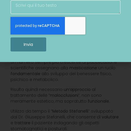
Non solo estetica,
soprattutto
funzione.
Invia
Un numero sempre più crescente di pubblicazione
scientifiche assegnano alla
masticazione
un ruolo
fondamentale
allo sviluppo del benessere fisico,
psichico e metabolico.
Risulta quindi necessario
un’approccio
al
trattamento delle “
malocclusioni
”, non sono
meramente estetico, ma sopratutto
funzionale
.
Utilizzo da tempo il “
Metodo Stefanelli
” sviluppato
dal Dr. Giuseppe Stefanelli, che consente di
valutare
e
trattare
il paziente indagando gli aspetti
stomatognatici e posturali.