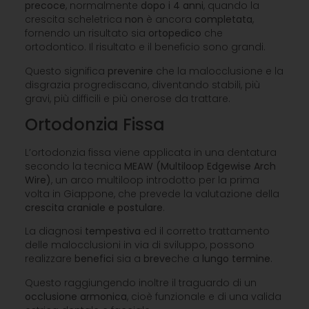
precoce
, normalmente
dopo i 4 anni
, quando la
crescita scheletrica
non
è ancora
completata
,
fornendo un risultato sia
ortopedico
che
ortodontico. Il risultato e il beneficio sono grandi.
Questo significa
prevenire
che la malocclusione e la
disgrazia progrediscano, diventando stabili, più
gravi, più difficili e più onerose da trattare.
Ortodonzia Fissa
L’ortodonzia fissa viene applicata in una dentatura
secondo la tecnica
MEAW
(Multiloop Edgewise Arch
Wire)
, un arco multiloop introdotto per la prima
volta in Giappone, che prevede la valutazione della
crescita craniale e postulare
.
La diagnosi
tempestiva
ed il corretto trattamento
delle malocclusioni in via di sviluppo, possono
realizzare
benefici
sia a
breve
che a
lungo termine
.
Questo raggiungendo inoltre il traguardo di un
occlusione
armonica
, cioè funzionale e di una valida