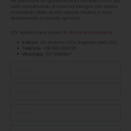
Per prenotare un appuntamento compila il form qui
sotto specificando di cosa hai bisogno, per essere
ricontattato dallo studio, oppure chiama o scrivi
direttamente ai contatti qui sotto.
Il Dr. Nardin riceve presso lo
Studio Abracadabra
.
Indirizzo
: Via Gramsci 121/A, Bagnolo Mella (BS).
Telefono
: +39 030 6591736
Whatsapp
: 347 0696847