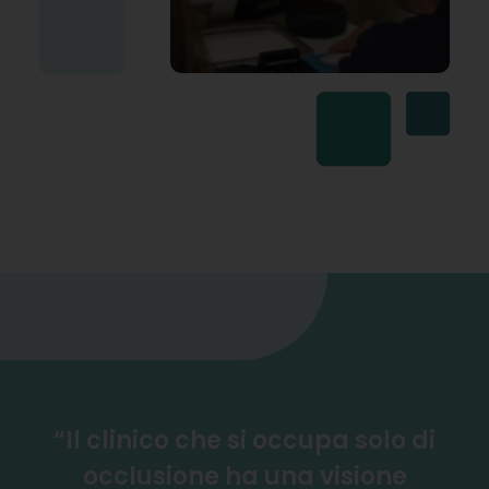
“Il clinico che si occupa solo di
occlusione ha una visione