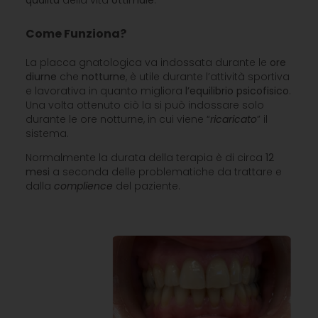
qualità
della vita
ottimale
.
Come Funziona?
La placca gnatologica va indossata durante le
ore
diurne
che
notturne
, è utile durante l’attività sportiva
e lavorativa in quanto migliora
l’equilibrio
psicofisico
.
Una volta ottenuto ciò la si può indossare solo
durante le ore notturne, in cui viene “
ricaricato
” il
sistema.
Normalmente la durata della terapia è di circa
12
mesi
a seconda delle problematiche da trattare e
dalla
complience
del paziente.